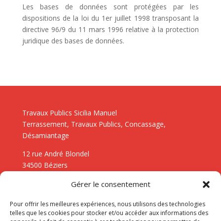
Les bases de données sont protégées par les
dispositions de la loi du 1er juillet 1998 transposant la
directive 96/9 du 11 mars 1996 relative à la protection
juridique des bases de données.
Travaux Publics Sicilia Manuel
Terrassement, Travaux Publics, Concassage,
Désamiantage
12 rue André Blondel
34500 Béziers
Gérer le consentement
Languedoc-Roussillon : Montpellier, Perpignan,
Pour offrir les meilleures expériences, nous utilisons des technologies
Narbonne, Béziers, Nîmes, Sète, Alès
telles que les cookies pour stocker et/ou accéder aux informations des
Midi-Pyrénées : Toulouse, Carcassonne